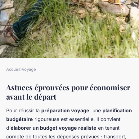
Accueil
›
Voyage
VOYAGE
Astuces éprouvées pour économiser
Secrets Malins pour Voyager
avant le départ
Abordable sans Ruiner Votre
Budget
Pour réussir la
préparation voyage
, une
planification
budgétaire
rigoureuse est essentielle. Il convient
Lou
•
23 avril 2025
•
6 min de lecture
d’
élaborer un budget voyage réaliste
en tenant
compte de toutes les dépenses prévues : transport,