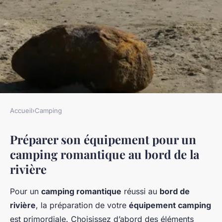
Accueil
›
Camping
CAMPING
Préparer son équipement pour un
Astuces pour créer une
camping romantique au bord de la
expérience de camping
rivière
romantique mémorable au
bord de la rivière
Pour un
camping romantique
réussi au
bord de
rivière
, la préparation de votre
équipement camping
Lou
•
23 avril 2025
•
9 min de lecture
est primordiale. Choisissez d’abord des éléments