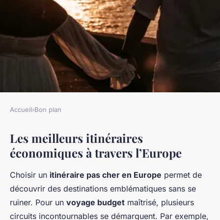
Accueil
›
Bon plan
BON PLAN
Les meilleurs itinéraires
Explorez l'Europe Sans Vous
économiques à travers l’Europe
Ruiner : Itinéraires
Incontournables à Petit
Choisir un
itinéraire pas cher en Europe
permet de
Budget
découvrir des destinations emblématiques sans se
ruiner. Pour un
voyage budget
maîtrisé, plusieurs
Lou
•
23 avril 2025
•
6 min de lecture
circuits incontournables se démarquent. Par exemple,