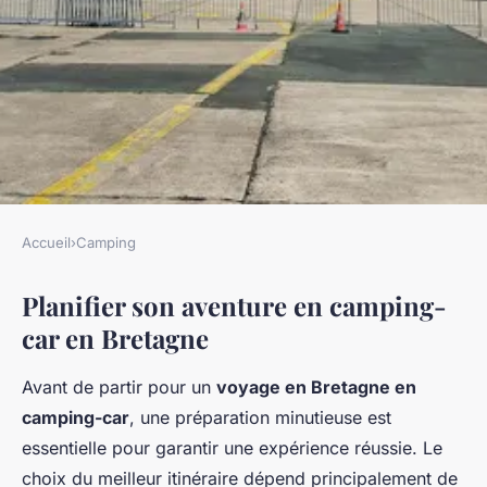
Accueil
›
Camping
CAMPING
Planifier son aventure en camping-
Aventure Époustouflante :
car en Bretagne
Votre Guide Complet pour
Explorer la Bretagne en
Avant de partir pour un
voyage en Bretagne en
Camping-Car
camping-car
, une préparation minutieuse est
essentielle pour garantir une expérience réussie. Le
Lou
•
23 avril 2025
•
6 min de lecture
choix du meilleur itinéraire dépend principalement de