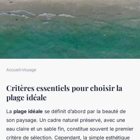
Accueil
›
Voyage
VOYAGE
Critères essentiels pour choisir la
Découvrez comment trouver
plage idéale
la plage idéale : votre guide
infaillible vers un coin de
La
plage idéale
se définit d’abord par la beauté de
paradis côtier
son paysage. Un cadre naturel préservé, avec une
eau claire et un sable fin, constitue souvent le premier
Lou
•
23 avril 2025
•
8 min de lecture
critère de sélection. Cependant, la simple esthétique