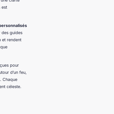
 une clarté
 est
personnalisés
r des guides
 et rendent
aque
çues pour
tour d’un feu,
n. Chaque
ent céleste.