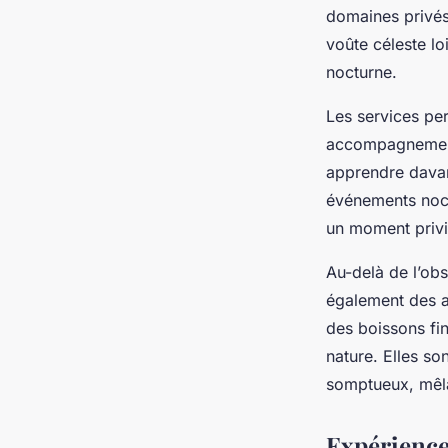
sublime Côte d'Azur
domaines privés
voûte céleste lo
Lou
•
23 avril 2025
•
4 min de lecture
nocturne.
Les services pe
accompagnement 
apprendre davan
événements noctu
un moment privi
Au-delà de l’obs
également des a
des boissons fi
nature. Elles s
somptueux, mêla
Expériences