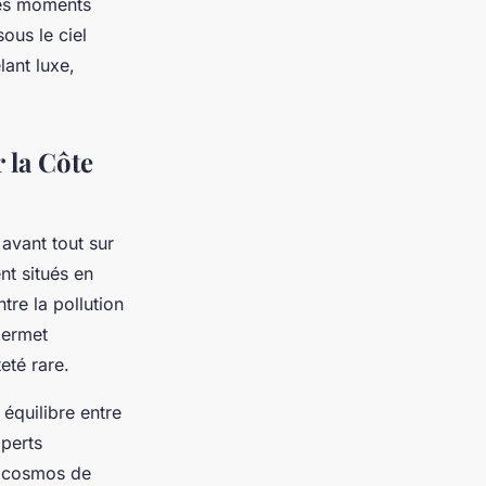
des moments
ous le ciel
ant luxe,
 la Côte
avant tout sur
nt situés en
tre la pollution
permet
eté rare.
équilibre entre
xperts
u cosmos de