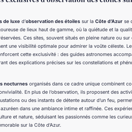
s de luxe
d’
observation des étoiles
sur la
Côte d’Azur
se d
goureuse de lieux haut de gamme, où la quiétude et la qualit
réservées. Ces sites, souvent situés en pleine nature ou su
sent une visibilité optimale pour admirer la voûte céleste. L
enforcent cette exclusivité : des guides astronomes accomp
frant des explications précises sur les constellations et ph
s nocturnes
organisés dans ce cadre unique combinent co
onvivialité. En plus de l’observation, ils proposent des activ
tations ou des instants de détente autour d’un feu, permet
l azuréen dans une ambiance intime et raffinée. Ces expéri
culture et nature, séduisant les passionnés comme les curieu
orable sur la Côte d’Azur.