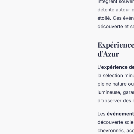
intègrent souve
détente autour 
étoilé. Ces évé
découverte et sé
Expériences
d’Azur
L’
expérience de
la sélection min
pleine nature ou
lumineuse, garan
d’observer des é
Les
événement
découverte scie
chevronnés, acc