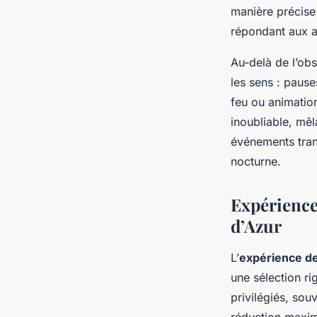
manière précise 
répondant aux a
Au-delà de l’obs
les sens : paus
feu ou animatio
inoubliable, mêl
événements tran
nocturne.
Expériences
d’Azur
L’
expérience de
une sélection r
privilégiés, sou