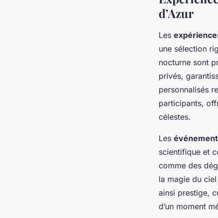
d’Azur
Les
expérience
une sélection ri
nocturne sont p
privés, garantis
personnalisés r
participants, of
célestes.
Les
événement
scientifique et c
comme des dégus
la magie du cie
ainsi prestige, 
d’un moment mém