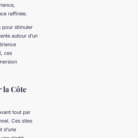
rience,
ce raffinée.
s pour stimuler
ente autour d’un
érience
i, ces
mmersion
 la Côte
vant tout par
nel. Ces sites
t d’une