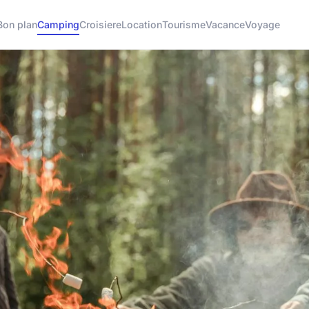
Bon plan
Camping
Croisiere
Location
Tourisme
Vacance
Voyage