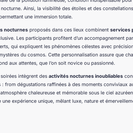
le de la pollution lumineuse, condition indispensable pour
nocturne. Ainsi, la visibilité des étoiles et des constellations
 permettant une immersion totale.
s nocturnes
proposés dans ces lieux combinent
services 
lusive. Les participants profitent d’un accompagnement pa
rts, qui expliquent les phénomènes célestes avec précision
 mystères du cosmos. Cette personnalisation assure que ch
nd aux attentes, que l’on soit novice ou passionné.
s soirées intègrent des
activités nocturnes inoubliables
con
s : from dégustations raffinées à des moments conviviaux au
e atmosphère chaleureuse et mémorable sous le ciel azurée
 une expérience unique, mêlant luxe, nature et émerveillem