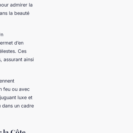
our admirer la
dans la beauté
Un
ermet d’en
élestes. Ces
, assurant ainsi
rennent
n feu ou avec
juguant luxe et
u dans un cadre
 la Côte