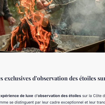
ec une expérience
 exclusives d’observation des étoiles sur
 étoiles sur la
expérience de luxe
d’
observation des étoiles
sur la Côte d
mme se distinguent par leur cadre exceptionnel et leur tranq