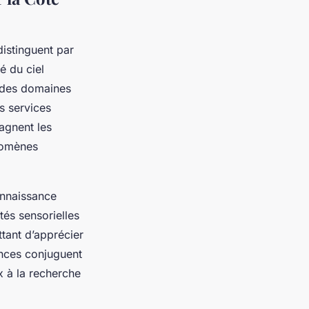
istinguent par
é du ciel
r des domaines
es services
agnent les
énomènes
nnaissance
ités sensorielles
tant d’apprécier
ences conjuguent
x à la recherche