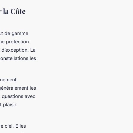
 la Côte
haut de gamme
une protection
s d’exception. La
onstellations les
énement
généralement les
x questions avec
 plaisir
 ciel. Elles