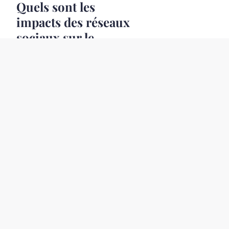
Quels sont les
impacts des réseaux
sociaux sur le
tourisme moderne ?
23 avril 2025
7 min
BON PLAN
Aventure
Économique :
Explorez les Joyaux
Inattendus de
l'Amérique du Sud à
Moins de Prix
23 avril 2025
4 min
BON PLAN