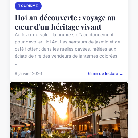
TOURISME
Hoi an découverte : voyage au
cœur d'un héritage vivant
Au lever du soleil, la brume s'efface doucement
pour dévoiler Hoi An. Les senteurs de jasmin et de
café flottent dans les ruelles pavées, mêlées aux
éclats de rire des vendeurs de lanternes colorées.
...
8 janvier 2026
6 min de lecture →