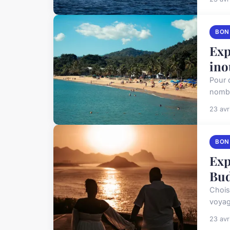
BON
Exp
ino
Pour d
nombr
23 avr
BON
Exp
Bud
Chois
voyag
23 avr