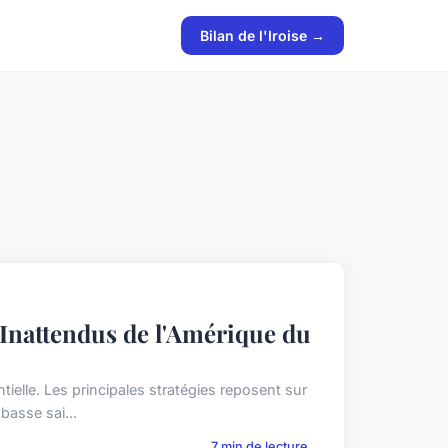
Bilan de l'Iroise →
Inattendus de l'Amérique du
elle. Les principales stratégies reposent sur
basse sai...
7 min de lecture →