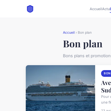
Accueil
Actu
Accueil
› Bon plan
Bon plan
Bons plans et promotio
BON
Ave
Sud
Pour 
une fl
23 avr