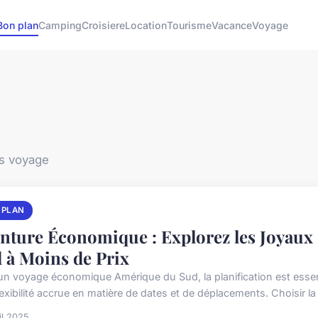
Bon plan
Camping
Croisiere
Location
Tourisme
Vacance
Voyage
ns voyage
 PLAN
nture Économique : Explorez les Joyaux 
 à Moins de Prix
un voyage économique Amérique du Sud, la planification est essenti
exibilité accrue en matière de dates et de déplacements. Choisir la 
il 2025