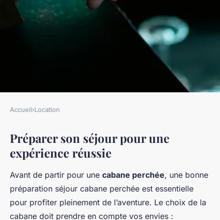
Accueil
›
Location
LOCATION
Préparer son séjour pour une
Secrets Essentiels pour Vivre
expérience réussie
une Aventure Mémorable en
Cabane Perchée dans les
Avant de partir pour une
cabane perchée
, une bonne
Arbres
préparation séjour cabane perchée est essentielle
pour profiter pleinement de l’aventure. Le choix de la
Lou
•
23 avril 2025
•
4 min de lecture
cabane doit prendre en compte vos envies :