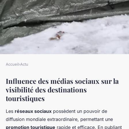
Accueil
›
Actu
ACTU
Influence des médias sociaux sur la
Quels rôles jouent les médias
visibilité des destinations
sociaux dans la promotion des
touristiques
destinations touristiques ?
Les
réseaux sociaux
possèdent un pouvoir de
Lou
•
23 avril 2025
•
8 min de lecture
diffusion mondiale extraordinaire, permettant une
promotion touristique
rapide et efficace. En publiant