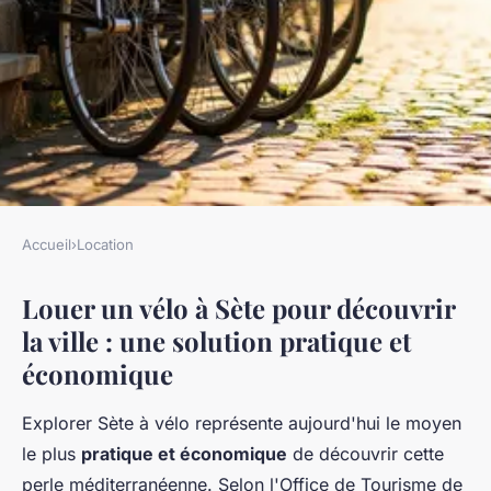
Accueil
›
Location
LOCATION
Louer un vélo à Sète pour découvrir
Louez un vélo à Sète : options
la ville : une solution pratique et
variées à partir de 8 €!
économique
Lou
•
15 février 2026
•
7 min de lecture
Explorer Sète à vélo représente aujourd'hui le moyen
le plus
pratique et économique
de découvrir cette
perle méditerranéenne. Selon l'Office de Tourisme de