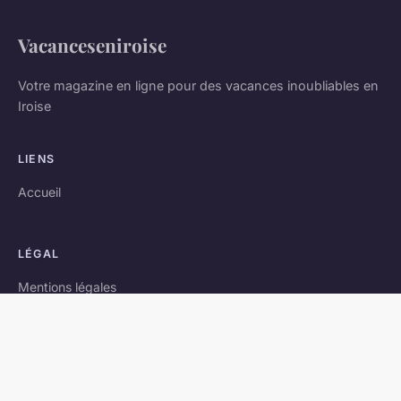
Vacanceseniroise
Votre magazine en ligne pour des vacances inoubliables en
Iroise
LIENS
Accueil
LÉGAL
Mentions légales
Contact
© 2026 Vacanceseniroise. Tous droits réservés.